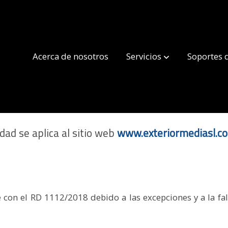
Acerca de nosotros
Servicios
Soportes 
de Accesibilidad
dad se aplica al sitio web
www.exteriormediasl.c
Blog
Contac
e con el RD 1112/2018 debido a las excepciones y a la fa