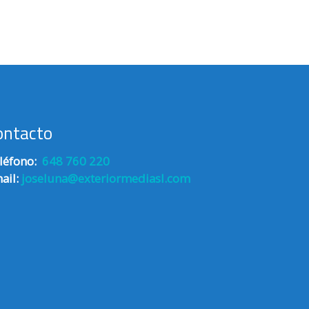
ontacto
léfono:
648 760 220
ail:
joseluna@exteriormediasl.com