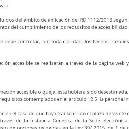
va a:
ámbito de aplicación del RD 1112/2018 según lo esta
umplimiento de los requisitos de accesibilidad po
 se debe concretar, con toda claridad, los hechos, razone
.
ión accesible se realizarán a través de la página web y
rmación accesible o queja, ésta hubiera sido desestimada,
requisitos contemplados en el artículo 12.5, la persona i
n en el caso de que haya transcurrido el plazo de veinte 
ravés de la Instancia Genérica de la Sede electrónic
resto de opciones recogidas en la Ley 39/ 2015, de 1 de 